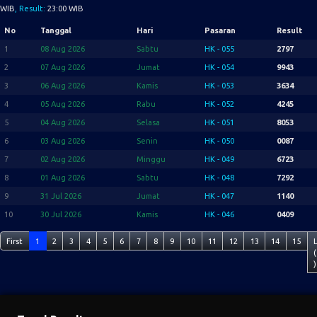
WIB
, Result:
23:00 WIB
No
Tanggal
Hari
Pasaran
Result
1
08 Aug 2026
Sabtu
HK - 055
2797
2
07 Aug 2026
Jumat
HK - 054
9943
3
06 Aug 2026
Kamis
HK - 053
3634
4
05 Aug 2026
Rabu
HK - 052
4245
5
04 Aug 2026
Selasa
HK - 051
8053
6
03 Aug 2026
Senin
HK - 050
0087
7
02 Aug 2026
Minggu
HK - 049
6723
8
01 Aug 2026
Sabtu
HK - 048
7292
9
31 Jul 2026
Jumat
HK - 047
1140
10
30 Jul 2026
Kamis
HK - 046
0409
First
1
2
3
4
5
6
7
8
9
10
11
12
13
14
15
(
)