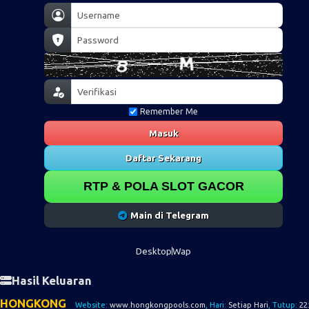
Remember Me
Masuk
Daftar Sekarang
RTP & POLA SLOT GACOR
Main di Telegram
Desktop
Wap
Hasil Keluaran
HONGKONG
Website:
www.hongkongpools.com
, Hari:
Setiap Hari
, Tutup:
22